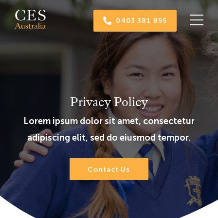
Skip
to
0403 381 855
content
Privacy Policy
Lorem ipsum dolor sit amet, consectetur
adipiscing elit, sed do eiusmod tempor.
Contact Us